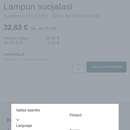
Lampun suojalasi
Tuotenro:
471011011
EAN:
6438269029724
32,63
€
Sis. alv 25.5%
Veroton hinta
26,00
€
Alv 25.5 %
6,63
€
SAATAVILLA
lähetetään 2-5 arkipäivän kuluttua
Lampun
LISÄÄ OSTOSKORIIN
suojalasi
määrä
Valitse sijaintisi
Finland
Kaipaatko apua tuotteen valinnassa?
Language