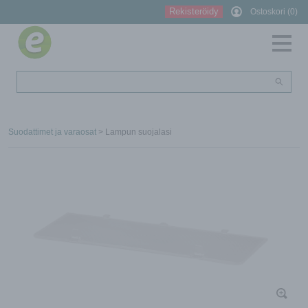
Rekisteröidy
Ostoskori (0)
Suodattimet ja varaosat
> Lampun suojalasi