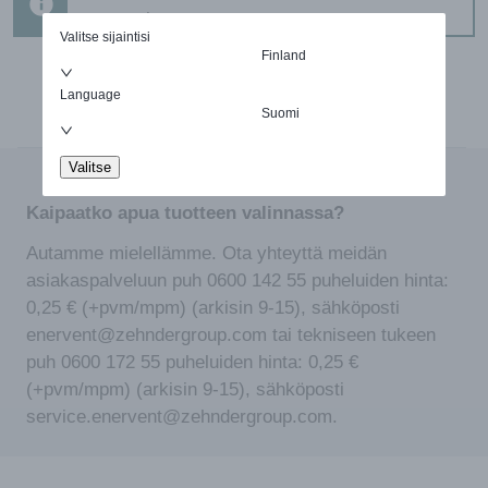
ostettavissa
Valitse sijaintisi
Finland
Language
Suomi
Valitse
Kaipaatko apua tuotteen valinnassa?
Autamme mielellämme. Ota yhteyttä meidän
asiakaspalveluun puh 0600 142 55 puheluiden hinta:
0,25 € (+pvm/mpm) (arkisin 9-15), sähköposti
enervent@zehndergroup.com tai tekniseen tukeen
puh 0600 172 55 puheluiden hinta: 0,25 €
(+pvm/mpm) (arkisin 9-15), sähköposti
service.enervent@zehndergroup.com.