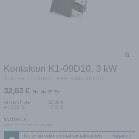
Kontaktori K1-09D10, 3 kW
Tuotenro:
471010297
EAN:
6438100721077
32,63
€
Sis. alv 25.5%
Veroton hinta
26,00
€
Alv 25.5 %
6,63
€
SAATAVILLA
lähetetään 2-5 arkipäivän kuluttua
Tuote on vain ammattiasiakkaiden
Kirjaudu