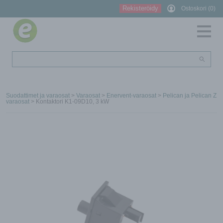
Rekisteröidy
Ostoskori (0)
Suodattimet ja varaosat
>
Varaosat
>
Enervent-varaosat
>
Pelican ja Pelican Z
varaosat
> Kontaktori K1-09D10, 3 kW