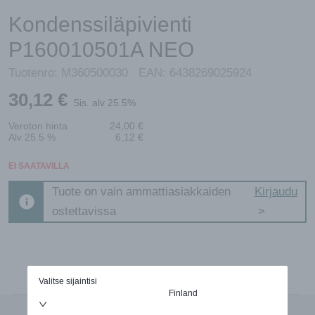
Kondenssiläpivienti
P160010501A NEO
Tuotenro:
M360500030
EAN:
6438269025924
30,12
€
Sis. alv 25.5%
Veroton hinta
24,00
€
Alv 25.5 %
6,12
€
EI SAATAVILLA
Tuote on vain ammattiasiakkaiden
Kirjaudu
ostettavissa
Valitse sijaintisi
Finland