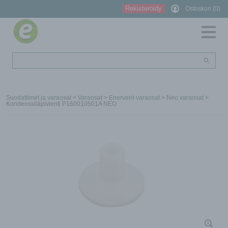
Rekisteröidy
Ostoskori (0)
Suodattimet ja varaosat
>
Varaosat
>
Enervent-varaosat
>
Neo varaosat
>
Kondenssiläpivienti P160010501A NEO