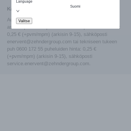
Language
Suomi
Kaipaatko apua tuotteen valinnassa?
Autamme mielellämme. Ota yhteyttä meidän
Valitse
asiakaspalveluun puh 0600 142 55 puheluiden hinta:
0,25 € (+pvm/mpm) (arkisin 9-15), sähköposti
enervent@zehndergroup.com tai tekniseen tukeen
puh 0600 172 55 puheluiden hinta: 0,25 €
(+pvm/mpm) (arkisin 9-15), sähköposti
service.enervent@zehndergroup.com.