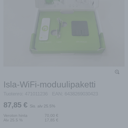
Isla-WiFi-moduulipaketti
Tuotenro:
471011236
EAN:
6438269030423
87,85
€
Sis. alv 25.5%
Veroton hinta
70,00
€
Alv 25.5 %
17,85
€