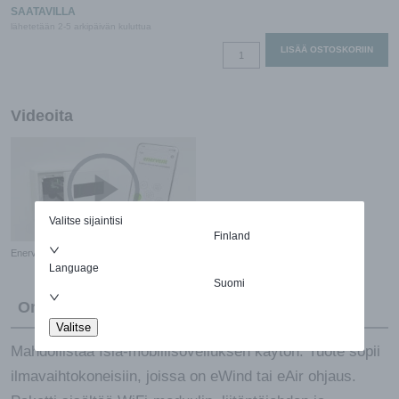
SAATAVILLA
lähetetään 2-5 arkipäivän kuluttua
Isla-
LISÄÄ OSTOSKORIIN
WiFi-
moduulipaketti
määrä
Videoita
Valitse sijaintisi
Finland
Enervent WiFi -yhdistäminen
Language
Suomi
Ominaisuudet
Valitse
Mahdollistaa Isla-mobiilisovelluksen käytön. Tuote sopii
ilmavaihtokoneisiin, joissa on eWind tai eAir ohjaus.