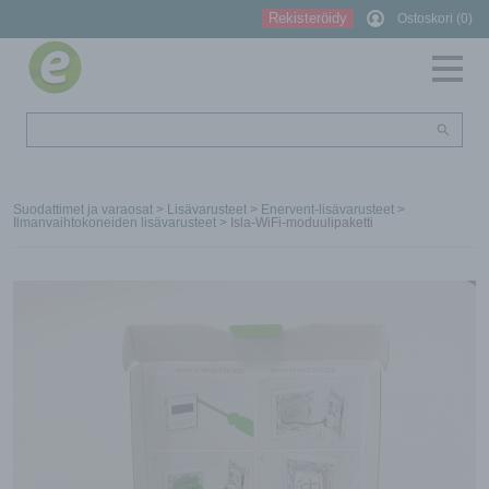
Rekisteröidy
Ostoskori (0)
Suodattimet ja varaosat
>
Lisävarusteet
>
Enervent-lisävarusteet
>
Ilmanvaihtokoneiden lisävarusteet
> Isla-WiFi-moduulipaketti