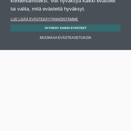
kohdentamiseksi. Voit hyväksyä kaikki evästeet
tai valita, mitä evästeitä hyväksyt.
LUE LISÄÄ EVÄSTEKÄYTÄNNÖISTÄMME
HYVÄKSY KAIKKI EVÄSTEET
MUOKKAA EVÄSTEASETUKSIA