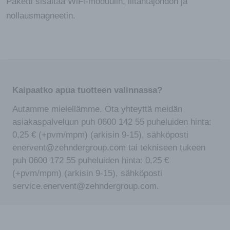
Paketti sisältää WiFi-moduulin, liitäntäjohdon ja
nollausmagneetin.
Kaipaatko apua tuotteen valinnassa?
Autamme mielellämme. Ota yhteyttä meidän
asiakaspalveluun puh 0600 142 55 puheluiden hinta:
0,25 € (+pvm/mpm) (arkisin 9-15), sähköposti
enervent@zehndergroup.com tai tekniseen tukeen
puh 0600 172 55 puheluiden hinta: 0,25 €
(+pvm/mpm) (arkisin 9-15), sähköposti
service.enervent@zehndergroup.com.