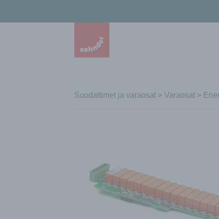
Suodattimet ja varaosat
>
Varaosat
>
Ener