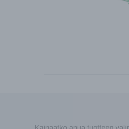
Kaipaatko apua tuotteen val