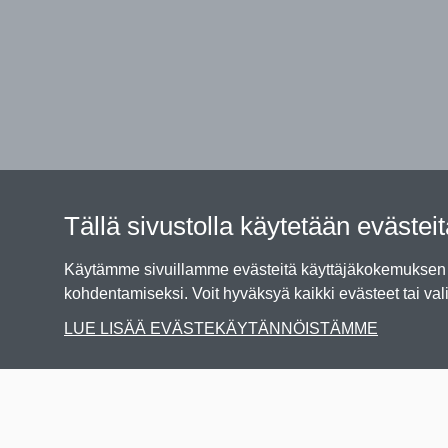
Tällä sivustolla käytetään evästei
Käytämme sivuillamme evästeitä käyttäjäkokemuksen p
kohdentamiseksi. Voit hyväksyä kaikki evästeet tai vali
LUE LISÄÄ EVÄSTEKÄYTÄNNÖISTÄMME