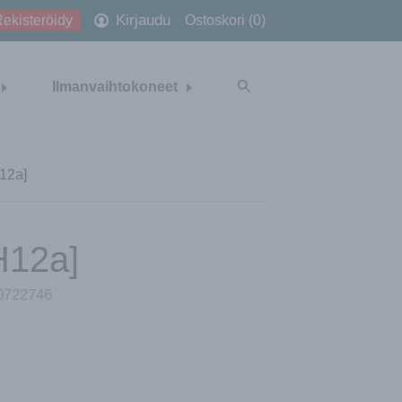
Kirjaudu
ekisteröidy
Ostoskori (0)
Ilmanvaihtokoneet
H12a]
H12a]
0722746