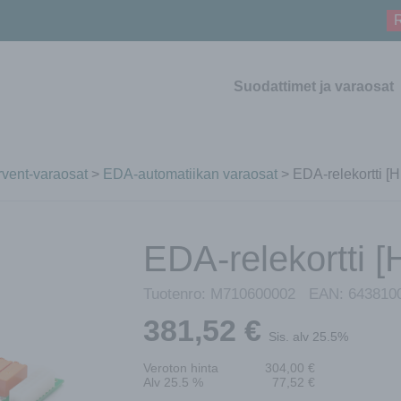
R
Suodattimet ja varaosat
vent-varaosat
>
EDA-automatiikan varaosat
> EDA-relekortti [
EDA-relekortti [
Tuotenro:
M710600002
EAN:
643810
381,52
€
Sis. alv 25.5%
Veroton hinta
304,00
€
Alv 25.5 %
77,52
€