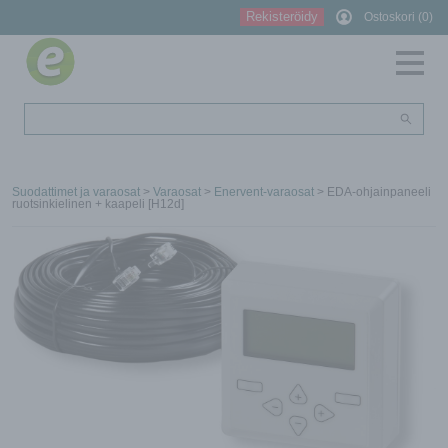
Rekisteröidy
Ostoskori (0)
Suodattimet ja varaosat
>
Varaosat
>
Enervent-varaosat
> EDA-ohjainpaneeli
ruotsinkielinen + kaapeli [H12d]