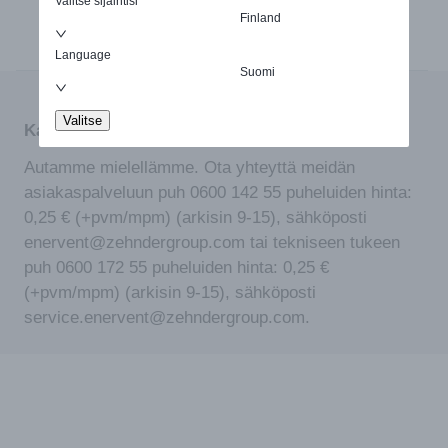
Valitse sijaintisi
Finland
Language
Suomi
Valitse
Kaipaatko apua tuotteen valinnassa?
Autamme mielellämme. Ota yhteyttä meidän
asiakaspalveluun puh 0600 142 55 puheluiden hinta:
0,25 € (+pvm/mpm) (arkisin 9-15), sähköposti
enervent@zehndergroup.com tai tekniseen tukeen
puh 0600 172 55 puheluiden hinta: 0,25 €
(+pvm/mpm) (arkisin 9-15), sähköposti
service.enervent@zehndergroup.com.