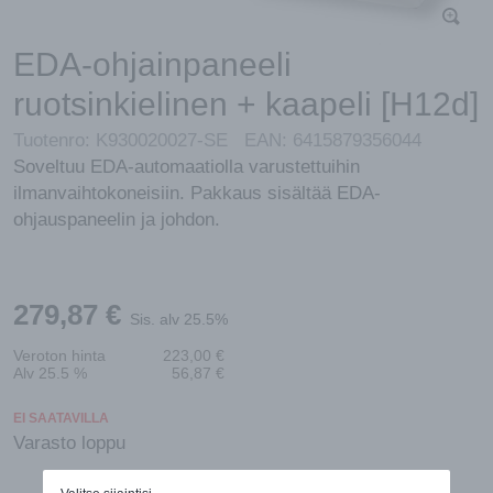
EDA-ohjainpaneeli
ruotsinkielinen + kaapeli [H12d]
Tuotenro:
K930020027-SE
EAN:
6415879356044
Soveltuu EDA-automaatiolla varustettuihin
ilmanvaihtokoneisiin. Pakkaus sisältää EDA-
ohjauspaneelin ja johdon.
279,87
€
Sis. alv 25.5%
Veroton hinta
223,00
€
Alv 25.5 %
56,87
€
EI SAATAVILLA
Varasto loppu