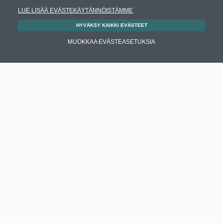
LUE LISÄÄ EVÄSTEKÄYTÄNNÖISTÄMME
HYVÄKSY KAIKKI EVÄSTEET
MUOKKAA EVÄSTEASETUKSIA