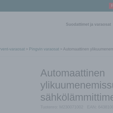
R
Suodattimet ja varaosat
vent-varaosat
>
Pingvin varaosat
> Automaattinen ylikuumenem
Automaattinen
ylikuumenemiss
sähkölämmittime
Tuotenro:
M230071002
EAN:
643810