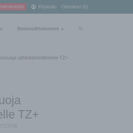
Kirjaudu
ekisteröidy
Ostoskori (0)
Ilmanvaihtokoneet
issuoja sähkölämmittimelle TZ+
uoja
lle TZ+
0713706