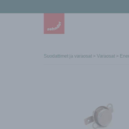
Suodattimet ja varaosat
>
Varaosat
>
Ener