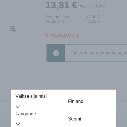
13,81
€
Sis. alv 25.5%
Veroton hinta
11,00
€
Alv 25.5 %
2,81
€
EI SAATAVILLA
Tuote on vain ammattiasiakk
Valitse sijaintisi
Finland
Language
Suomi