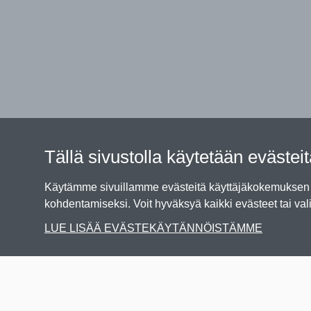
Tällä sivustolla käytetään evästei
Käytämme sivuillamme evästeitä käyttäjäkokemuksen p
kohdentamiseksi. Voit hyväksyä kaikki evästeet tai vali
LUE LISÄÄ EVÄSTEKÄYTÄNNÖISTÄMME