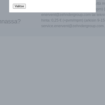
Autamme mielellämme. Ota yhteyttä m
Valitse
puheluiden hinta: 0,25 € (+pvm/mpm) (
enervent@zehndergroup.com tai tekni
innassa?
hinta: 0,25 € (+pvm/mpm) (arkisin 9-15
service.enervent@zehndergroup.com.