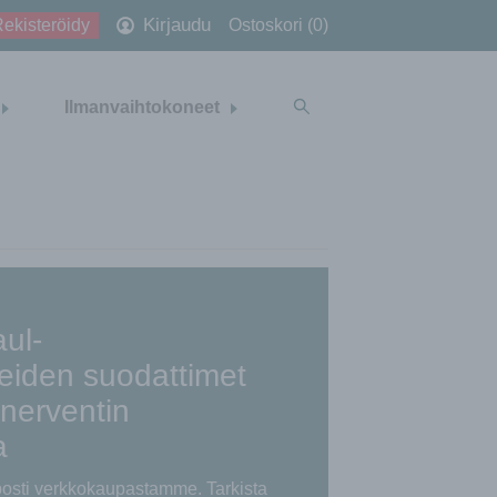
Kirjaudu
ekisteröidy
Ostoskori (0)
Ilmanvaihtokoneet
ul-
eiden suodattimet
Enerventin
a
posti verkkokaupastamme. Tarkista