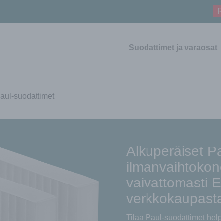
R
Suodattimet ja varaosat
aul-suodattimet
Alkuperäiset Pa
ilmanvaihtokon
vaivattomasti 
verkkokaupast
Tilaa Paul-suodattimet hel