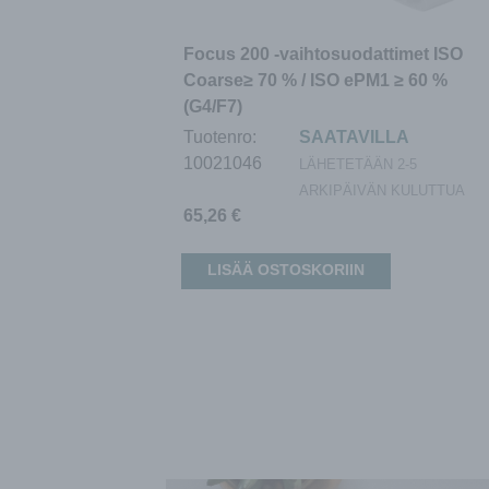
Focus 200 -vaihtosuodattimet ISO
Coarse≥ 70 % / ISO ePM1 ≥ 60 %
(G4/F7)
Tuotenro:
SAATAVILLA
10021046
LÄHETETÄÄN 2-5
ARKIPÄIVÄN KULUTTUA
65,26
€
LISÄÄ OSTOSKORIIN