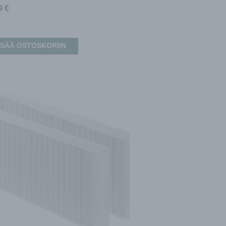
99
€
ISÄÄ OSTOSKORIIN