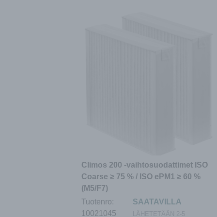
Climos 200 -vaihtosuodattimet ISO
Coarse ≥ 75 % / ISO ePM1 ≥ 60 %
(M5/F7)
Tuotenro:
SAATAVILLA
10021045
LÄHETETÄÄN 2-5