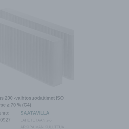
s 200 -vaihtosuodattimet ISO
se ≥ 70 % (G4)
enro:
SAATAVILLA
20927
LÄHETETÄÄN 2-5
ARKIPÄIVÄN KULUTTUA