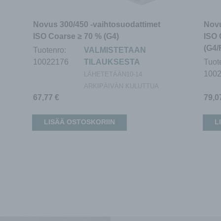
Novus 300/450 -vaihtosuodattimet
Novu
ISO Coarse ≥ 70 % (G4)
ISO 
(G4/
Tuotenro:
VALMISTETAAN
10022176
TILAUKSESTA
Tuot
100
LÄHETETÄÄN10-14
ARKIPÄIVÄN KULUTTUA
67,77
€
79,
LISÄÄ OSTOSKORIIN
L