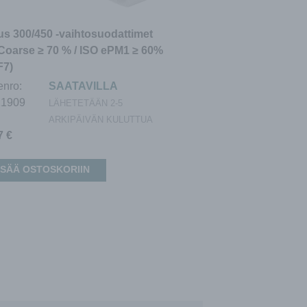
s 300/450 -vaihtosuodattimet
Coarse ≥ 70 % / ISO ePM1 ≥ 60%
F7)
enro:
SAATAVILLA
21909
LÄHETETÄÄN 2-5
ARKIPÄIVÄN KULUTTUA
07
€
ISÄÄ OSTOSKORIIN