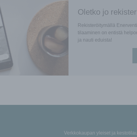
Oletko jo rekiste
Rekisteröitymällä Enerven
tilaaminen on entistä helpo
ja nauti eduista!
Verkkokaupan yleiset ja kestotil