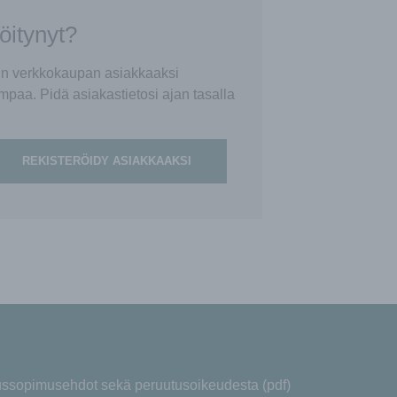
röitynyt?
tin verkkokaupan asiakkaaksi
mpaa. Pidä asiakastietosi ajan tasalla
REKISTERÖIDY ASIAKKAAKSI
aussopimusehdot sekä peruutusoikeudesta (pdf)