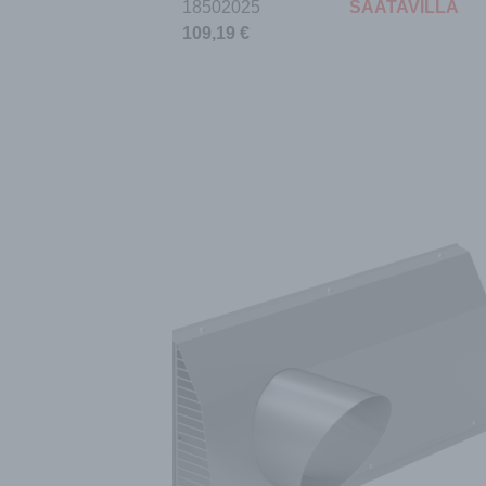
18502025
SAATAVILLA
109,19
€