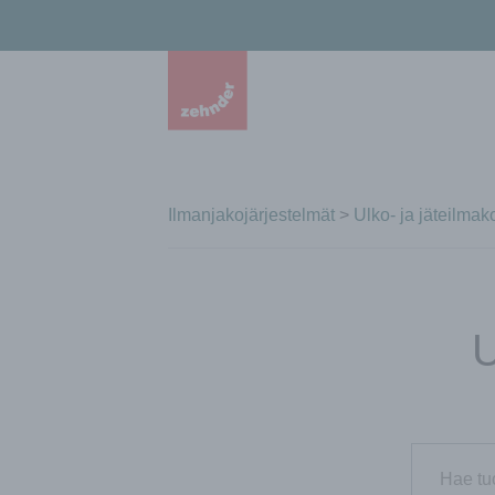
Ilmanjakojärjestelmät
>
Ulko- ja jäteilma
U