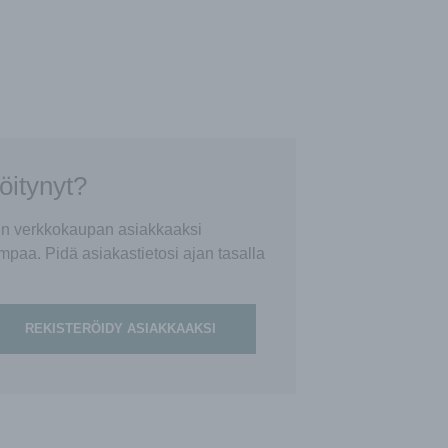
röitynyt?
tin verkkokaupan asiakkaaksi
mpaa. Pidä asiakastietosi ajan tasalla
REKISTERÖIDY ASIAKKAAKSI