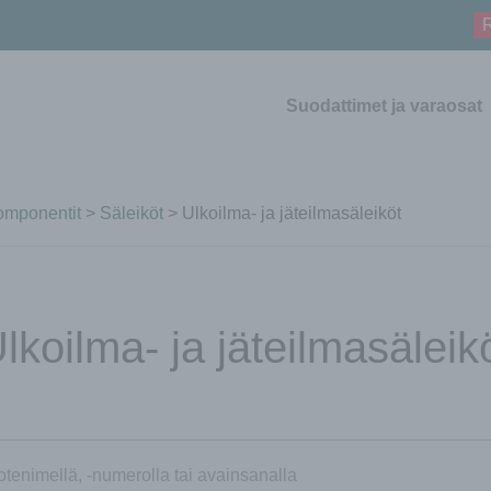
R
Suodattimet ja varaosat
komponentit
>
Säleiköt
> Ulkoilma- ja jäteilmasäleiköt
lkoilma- ja jäteilmasäleik