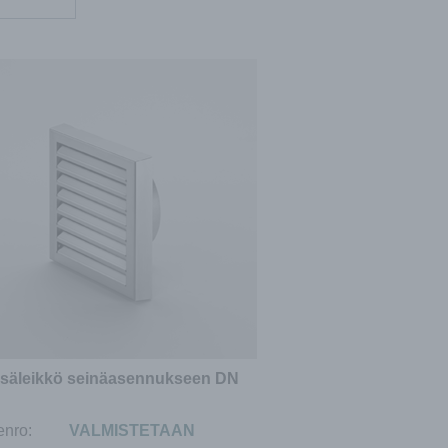
säleikkö seinäasennukseen DN
enro:
VALMISTETAAN