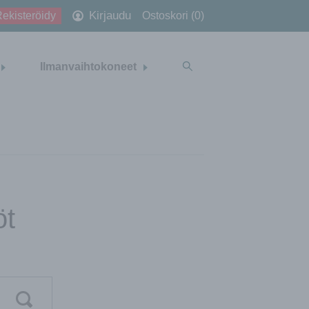
Kirjaudu
ekisteröidy
Ostoskori (0)
Ilmanvaihtokoneet
öt