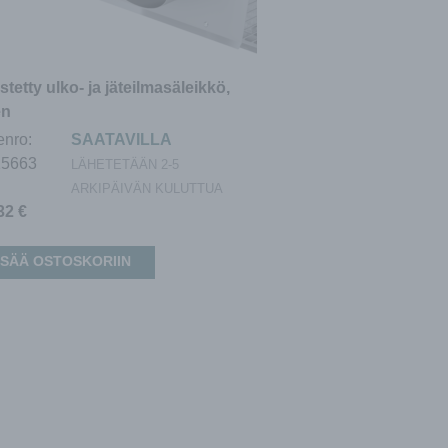
stetty ulko- ja jäteilmasäleikkö,
en
enro:
SAATAVILLA
15663
LÄHETETÄÄN 2-5
ARKIPÄIVÄN KULUTTUA
,32
€
ISÄÄ OSTOSKORIIN