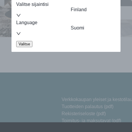
Valitse sijaintisi
Finland
Language
Suomi
Valitse
Verkkokaupan yleiset ja kestotil
Tuotteiden palautus (pdf)
Rekisteriseloste (pdf)
Toimitus- ja maksutavat (pdf)
Varaosien takuuehdot (pdf)