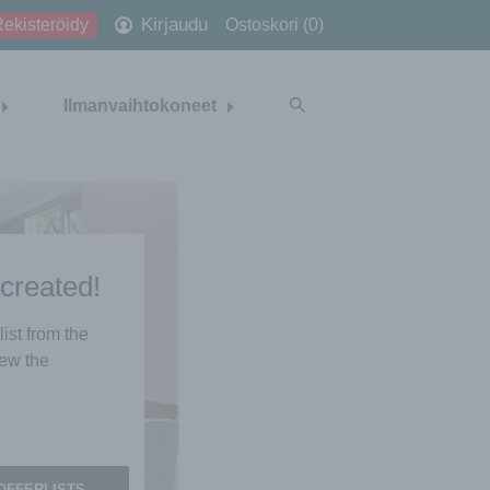
Kirjaudu
ekisteröidy
Ostoskori (0)
Ilmanvaihtokoneet
 created!
list from the
iew the
OFFERLISTS