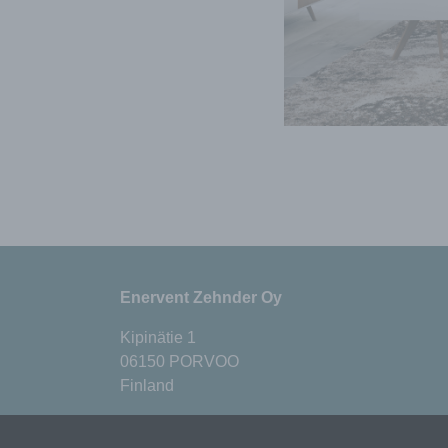
Enervent Zehnder Oy
Kipinätie 1
06150 PORVOO
Finland
+358 (0)600 142 55