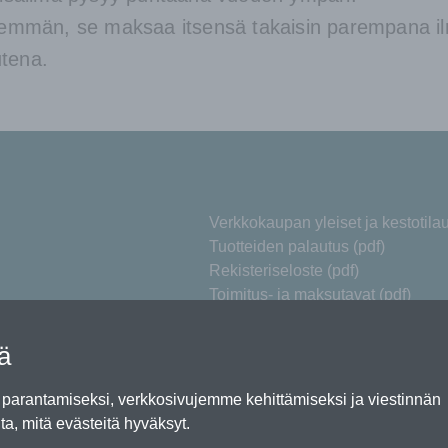
emmän, se maksaa itsensä takaisin parempana i
utena.
Verkkokaupan yleiset ja kestotil
Tuotteiden palautus (pdf)
Rekisteriseloste (pdf)
Toimitus- ja maksutavat (pdf)
Varaosien takuuehdot (pdf)
tä
arantamiseksi, verkkosivujemme kehittämiseksi ja viestinnän
Copyright © 2020 Ene
ta, mitä evästeitä hyväksyt.
Kirjaudu