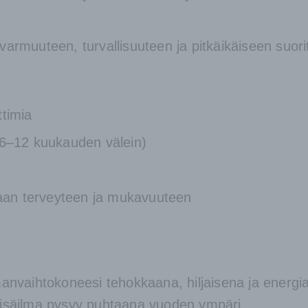
 varmuuteen, turvallisuuteen ja pitkäikäiseen suor
ttimia
 6–12 kuukauden välein)
oraan terveyteen ja mukavuuteen
ilmanvaihtokoneesi tehokkaana, hiljaisena ja energ
 sisäilma pysyy puhtaana vuoden ympäri.