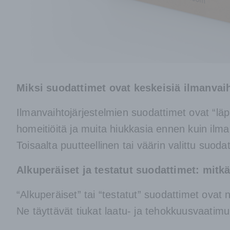
Miksi suodattimet ovat keskeisiä ilmanva
Ilmanvaihtojärjestelmien suodattimet ovat “läpi
homeitiöitä ja muita hiukkasia ennen kuin ilma
Toisaalta puutteellinen tai väärin valittu suod
Alkuperäiset ja testatut suodattimet: mitkä
“Alkuperäiset” tai “testatut” suodattimet ovat 
Ne täyttävät tiukat laatu- ja tehokkuusvaatimu