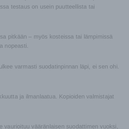
a testaus on usein puutteellista tai
nsa pitkään – myös kosteissa tai lämpimissä
a nopeasti.
ulkee varmasti suodatinpinnan läpi, ei sen ohi.
kuutta ja ilmanlaatua. Kopioiden valmistajat
te vaurioituu vääränlaisen suodattimen vuoksi,