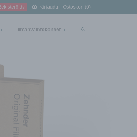
Kirjaudu
ekisteröidy
Ostoskori (0)
Ilmanvaihtokoneet