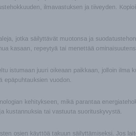
tehokkuuden, ilmavastuksen ja tiiveyden. Kopioiss
leja, jotka säilyttävät muotonsa ja suodatusteho
inua kasaan, repeytyä tai menettää ominaisuutens
tu istumaan juuri oikeaan paikkaan, jolloin ilma k
ää epäpuhtauksien vuodon.
eknologian kehitykseen, mikä parantaa energiatehok
ja kustannuksia tai vastuuta suorituskyvystä.
sten osien käyttöä takuun säilyttämiseksi. Jos lai