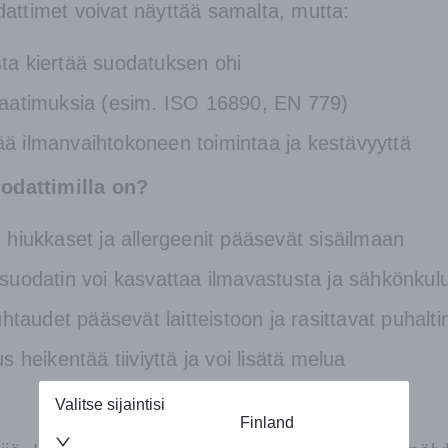
attimet voivat näyttää samalta, mutta:
asta kiertää suodatuksen ohi
usvaatimuksia (esim. ISO 16890, EN 779)
tää ilmanvaihtokoneen toimintaa ja kestävyyttä
suodattimilla on?
hiukkaset ja allergeenit pääsevät sisäilmaan
suodatin voi kasvattaa ilmavastusta ja sähkönkul
htaudet pääsevät laitteistoon ja rasittavat puhalti
heikentää tiiviyttä ja voi lisätä melua
Valitse sijaintisi
Finland