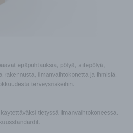
ppaavat epäpuhtauksia, pölyä, siitepölyä,
aa rakennusta, ilmanvaihtokonetta ja ihmisiä.
hokkuudesta terveysriskeihin.
yt käytettäväksi tietyssä ilmanvaihtokoneessa.
kkuusstandardit.