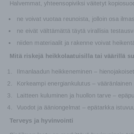
Halvemmat, yhteensopiviksi väitetyt kopiosuod
ne voivat vuotaa reunoista, jolloin osa ilm
ne eivät välttämättä täytä virallisia testa
niiden materiaalit ja rakenne voivat heiken
Mitä riskejä heikkolaatuisilla tai väärillä 
Ilmanlaadun heikkeneminen – hienojakoiset 
Korkeampi energiankulutus – vääränlainen 
Laitteen kuluminen ja huollon tarve – epäpu
Vuodot ja ääniongelmat – epätarkka istuvuus 
Terveys ja hyvinvointi