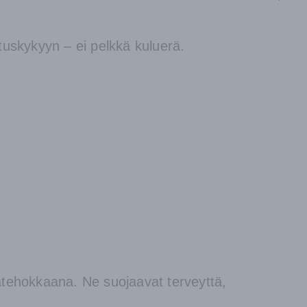
ituskykyyn – ei pelkkä kuluerä.
iatehokkaana. Ne suojaavat terveyttä,