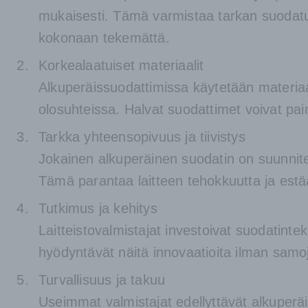
mukaisesti. Tämä varmistaa tarkan suodatus
kokonaan tekemättä.
Korkealaatuiset materiaalit
Alkuperäissuodattimissa käytetään materiaa
olosuhteissa. Halvat suodattimet voivat pa
Tarkka yhteensopivuus ja tiivistys
Jokainen alkuperäinen suodatin on suunnitel
Tämä parantaa laitteen tehokkuutta ja est
Tutkimus ja kehitys
Laitteistovalmistajat investoivat suodatint
hyödyntävät näitä innovaatioita ilman samo
Turvallisuus ja takuu
Useimmat valmistajat edellyttävät alkuperäi