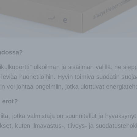
ihdossa?
kulkuportti” ulkoilman ja sisäilman välillä: ne sie
 leviää huonetiloihin. Hyvin toimiva suodatin suoj
atin voi johtaa ongelmiin, jotka ulottuvat energiate
 erot?
niitä, jotka valmistaja on suunnitellut ja hyväksyn
kset, kuten ilmavastus-, tiiveys- ja suodatusteho