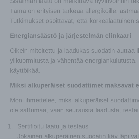
Sisäilman laatu on merkittävä hyvinvoinnin tekij
Tämä on erityisen tärkeää allergikoille, astmaati
Tutkimukset osoittavat, että korkealaatuinen 
Energiansäästö ja järjestelmän elinkaari
Oikein mitoitettu ja laadukas suodatin auttaa
ylikuormitusta ja vähentää energiankulutusta.
käyttöikää.
Miksi alkuperäiset suodattimet maksavat
Moni ihmettelee, miksi alkuperäiset suodattime
ole sattumaa, vaan seurausta laadusta, testau
Sertifioitu laatu ja testaus
Jokainen alkuperäinen suodatin käy läpi va