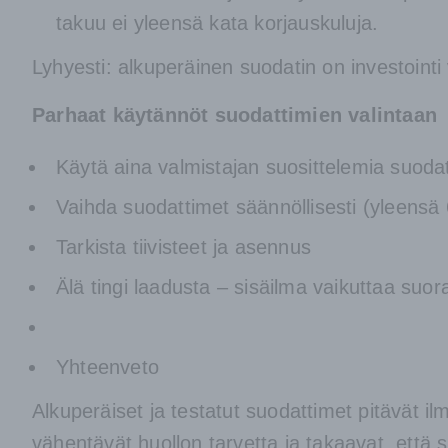
takuu ei yleensä kata korjauskuluja.
Lyhyesti: alkuperäinen suodatin on investointi
Parhaat käytännöt suodattimien valintaan
Käytä aina valmistajan suosittelemia suoda
Vaihda suodattimet säännöllisesti (yleensä
Tarkista tiivisteet ja asennus
Älä tingi laadusta – sisäilma vaikuttaa su
Yhteenveto
Alkuperäiset ja testatut suodattimet pitävät 
vähentävät huollon tarvetta ja takaavat, että