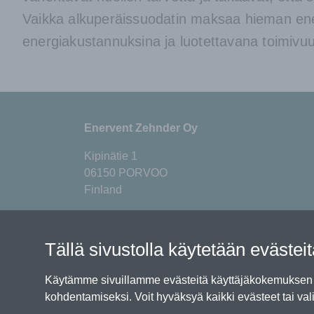
Vaikka alkuperäissuodatin maksaa hieman en
energiakustannuksina ja luotettavana toimivu
Enervent Zehnder Oy
Kipinätie 1
06150 PORVOO
Finland
+358 (0)600 142 55
Tällä sivustolla käytetään evästei
EnerventKauppa@enervent.com
Käytämme sivuillamme evästeitä käyttäjäkokemuksen p
kohdentamiseksi. Voit hyväksyä kaikki evästeet tai vali