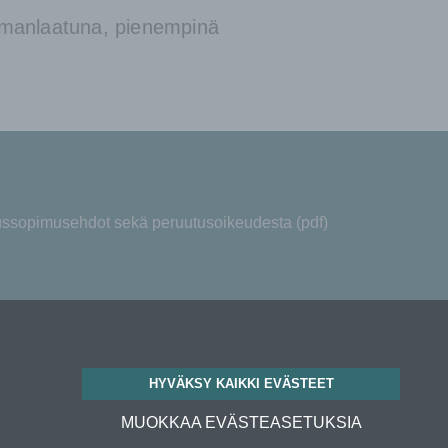
lmanlaatuna, pienempinä
aussopimusehdot sekä peruutusoikeudesta (pdf)
HYVÄKSY KAIKKI EVÄSTEET
MUOKKAA EVÄSTEASETUKSIA
rvent Zehnder Oy. Kaikki oikeudet pidätetään.