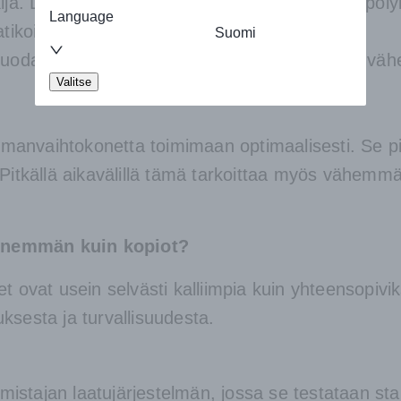
ä. Laadukas suodatin vähentää altistumista pölylle,
Language
koille ja lapsiperheille.
Suomi
suodatus parantaa hengitysilman laatua ja voi väh
Valitse
 ilmanvaihtokonetta toimimaan optimaalisesti. Se p
 Pitkällä aikavälillä tämä tarkoittaa myös vähemm
 enemmän kuin kopiot?
t ovat usein selvästi kalliimpia kuin yhteensopivik
ksesta ja turvallisuudesta.
lmistajan laatujärjestelmän, jossa se testataan s