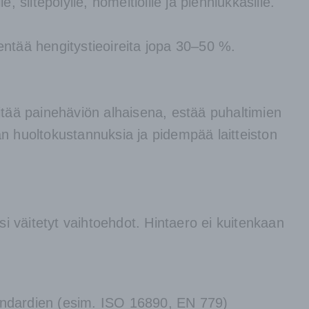
 siitepölylle, homeitiöille ja pienhiukkasille.
entää hengitystieoireita jopa 30–50 %.
itää painehäviön alhaisena, estää puhaltimien
än huoltokustannuksia ja pidempää laitteiston
si väitetyt vaihtoehdot. Hintaero ei kuitenkaan
tandardien (esim. ISO 16890, EN 779)